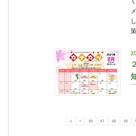
2
«
<
46
47
48
49