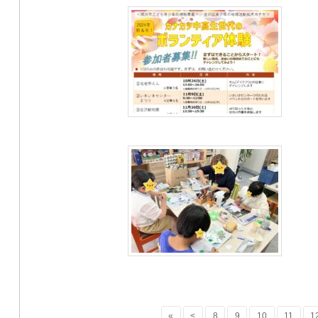
«
<
8
9
10
11
1