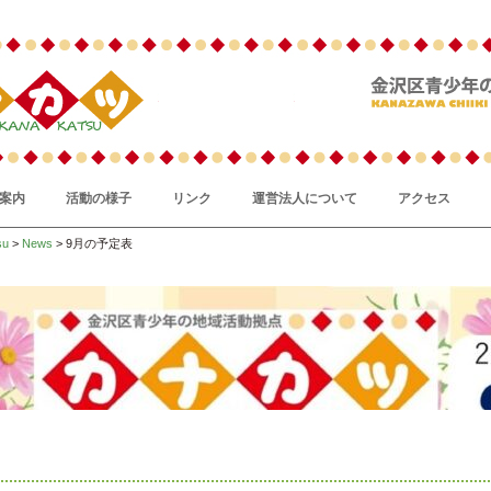
案内
活動の様子
リンク
運営法人について
アクセス
su
>
News
> 9月の予定表