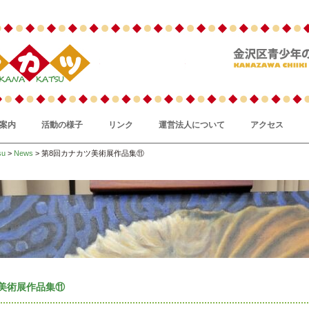
案内
活動の様子
リンク
運営法人について
アクセス
su
>
News
> 第8回カナカツ美術展作品集⑪
美術展作品集⑪