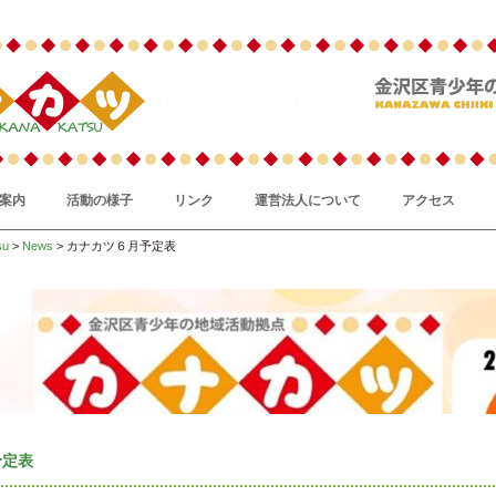
案内
活動の様子
リンク
運営法人について
アクセス
su
>
News
> カナカツ６月予定表
予定表