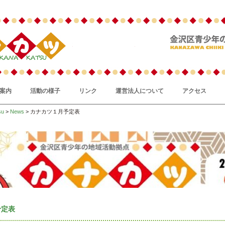
案内
活動の様子
リンク
運営法人について
アクセス
su
>
News
> カナカツ１月予定表
予定表