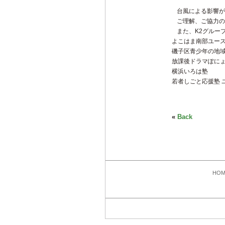
台風による影響が
ご理解、ご協力の
また、K2グルー
よこはま南部ユー
磯子区青少年の地
放課後ドラマぽにょ
横浜いろは塾
若者しごと応援塾 
«
Back
HOM