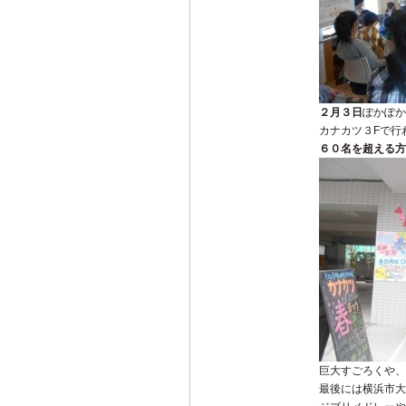
２月３日
ぽかぽか
カナカツ３Fで行
６０名を超える方
巨大すごろくや、
最後には横浜市大