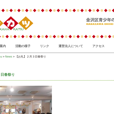
案内
活動の様子
リンク
運営法人について
アクセス
su
>
News
> 【お礼】２月３日春祭り
３日春祭り